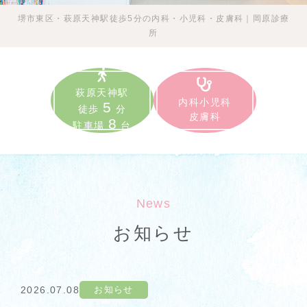
堺市東区・萩原天神駅徒歩5分の内科・小児科・皮膚科｜岡原診療
所
萩原天神駅
内科
小児科
5
徒歩
分
皮膚科
8
駐車場
台
News
お知らせ
2026.07.08
お知らせ