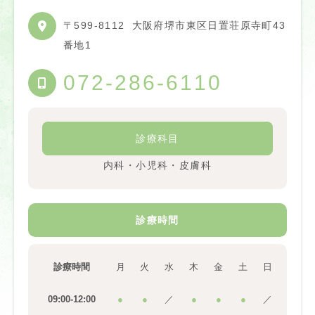
〒599-8112
大阪府堺市東区日置荘原寺町43
番地1
072-286-6110
診療科目
内科・小児科・皮膚科
診療時間
診療時間
月
火
水
木
金
土
日
09:00-12:00
●
●
／
●
●
●
／